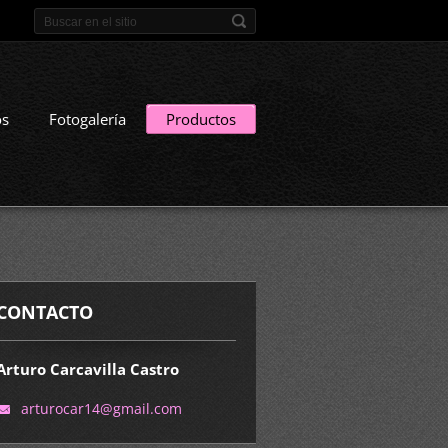
os
Fotogalería
Productos
CONTACTO
Arturo Carcavilla Castro
arturoca
r14@gmai
l.com