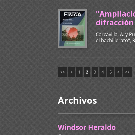
"Ampliació
difracción 
Carcavilla, A. y P
el bachillerato", 
<<
<
1
2
3
4
5
>
>>
Archivos
Windsor Heraldo