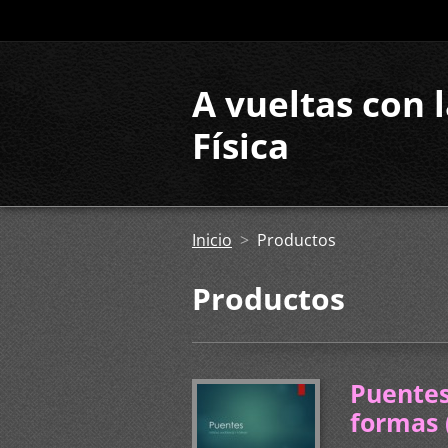
A vueltas con 
Física
Inicio
>
Productos
Productos
Puentes
formas 