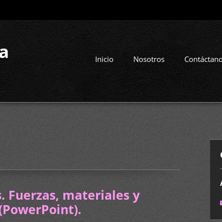
la
Inicio
Nosotros
Contáctan
. Fuerzas, materiales y
(PowerPoint).