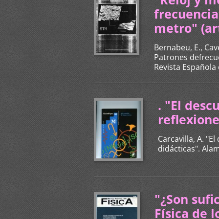
frecuencia
metro" (ar
Bernabeu, E., Cave
Patrones defrecue
Revista Española d
. "El des
reflexione
Carcavilla, A. "
didácticas". Ala
"¿Son sufi
Física de 