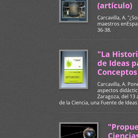
(artículo)
Carcavilla, A. "¿S
maestros enEspaña
36-38.
"La Histor
de Ideas p
Conceptos 
Carcavilla, A. Po
aspectos didácti
Zaragoza, del 13 
de la Ciencia, una Fuente de Idea
"Propue
Ciencia