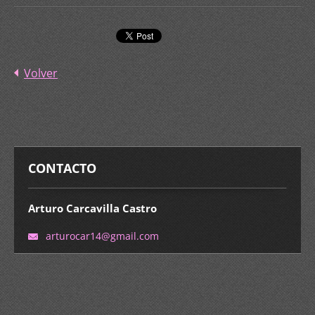
Volver
CONTACTO
Arturo Carcavilla Castro
arturoca
r14@gmai
l.com