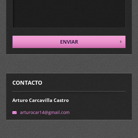
CONTACTO
Arturo Carcavilla Castro
arturoca
r14@gmai
l.com