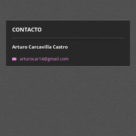
CONTACTO
Arturo Carcavilla Castro
arturoca
r14@gmai
l.com