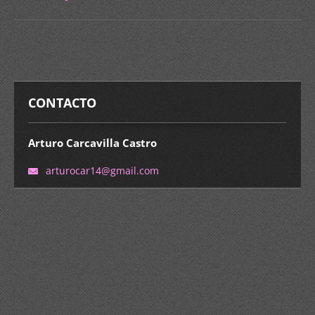
CONTACTO
Arturo Carcavilla Castro
arturoca
r14@gmai
l.com