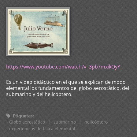
https://www.youtube.com/watch?v=3pb7mxikOyY
Es un vídeo didáctico en el que se explican de modo
elemental los fundamentos del globo aerostático, del
submarino y del helicóptero.
Etiquetas
:
Globo aerostático
|
submarino
|
helicóptero
|
experiencias de física elemental