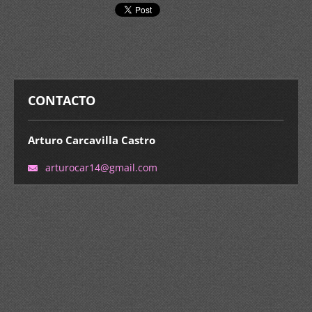
CONTACTO
Arturo Carcavilla Castro
arturoca
r14@gmai
l.com