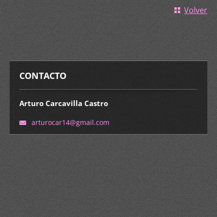
Volver
CONTACTO
Arturo Carcavilla Castro
arturoca
r14@gmai
l.com