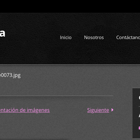
la
Inicio
Nosotros
Contáctan
e0073.jpg
entación de imágenes
Siguiente