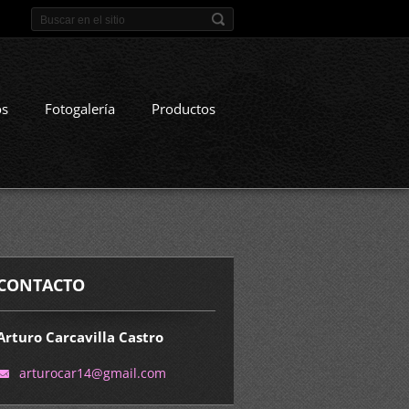
os
Fotogalería
Productos
CONTACTO
Arturo Carcavilla Castro
arturoca
r14@gmai
l.com