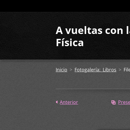
A vueltas con 
Física
Inicio
>
Fotogalería: Libros
>
Fil
Anterior
Pres