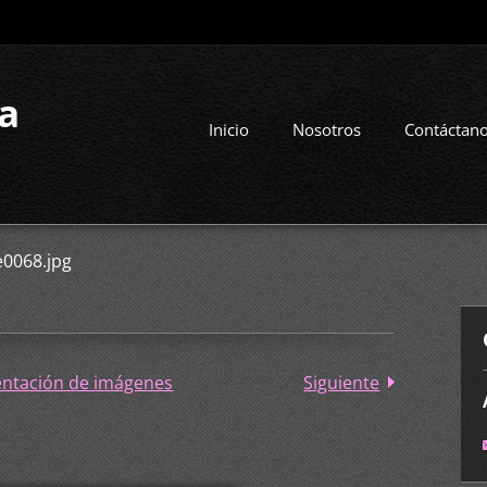
la
Inicio
Nosotros
Contáctan
e0068.jpg
entación de imágenes
Siguiente