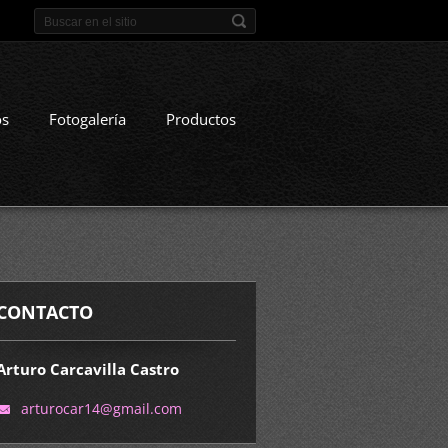
os
Fotogalería
Productos
CONTACTO
Arturo Carcavilla Castro
arturoca
r14@gmai
l.com