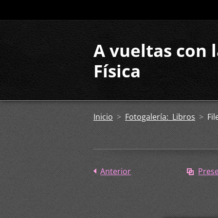
A vueltas con 
Física
Inicio
>
Fotogalería: Libros
>
Fil
Anterior
Pres