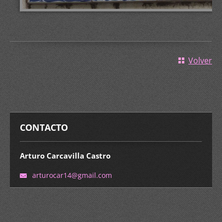
Volver
CONTACTO
Arturo Carcavilla Castro
arturoca
r14@gmai
l.com