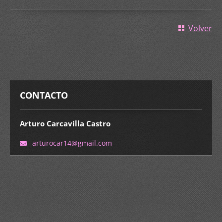
Volver
CONTACTO
Arturo Carcavilla Castro
arturoca
r14@gmai
l.com